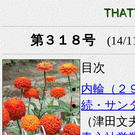
第３１８号
(14/1
目次
内輪（２
続・サン
（津田文