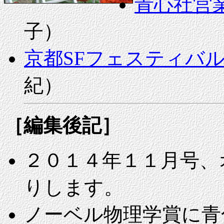
青心社営
子）
京都SFフェスティバ
紀）
［編集後記］
２０１４年１１月号、
りします。
ノーベル物理学賞に青