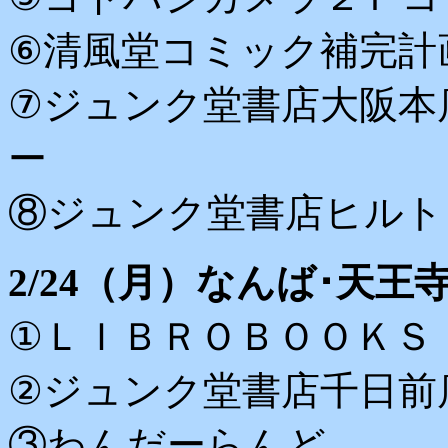
⑥清風堂コミック補完計
⑦ジュンク堂書店大阪本
ー
⑧ジュンク堂書店ヒルト
2/24（月）なんば･天王
①ＬＩＢＲＯＢＯＯＫＳ
②ジュンク堂書店千日前
③わんだーらんど