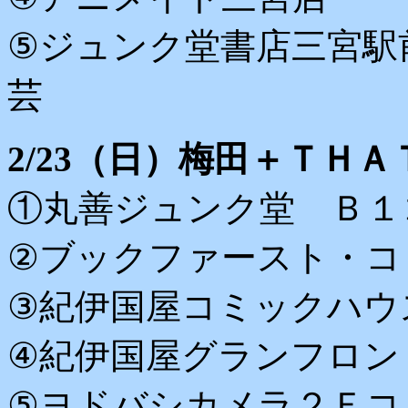
⑤ジュンク堂書店三宮駅
芸
2/23（日）梅田＋ＴＨ
①丸善ジュンク堂 Ｂ１
②ブックファースト・コ
③紀伊国屋コミックハウ
④紀伊国屋グランフロン
⑤ヨドバシカメラ２Ｆコ