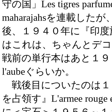
守の国」Les tigres parfumes,
maharajahsを連載
後、１９４０年に『印度
はこれは、ちゃんとデコ
戦前の単行本はあと１９４２
l'aubeぐらいか。
戦後目についたのは１
を占領す』L'armee rouge est a
に＜宝石＞１９５６～１