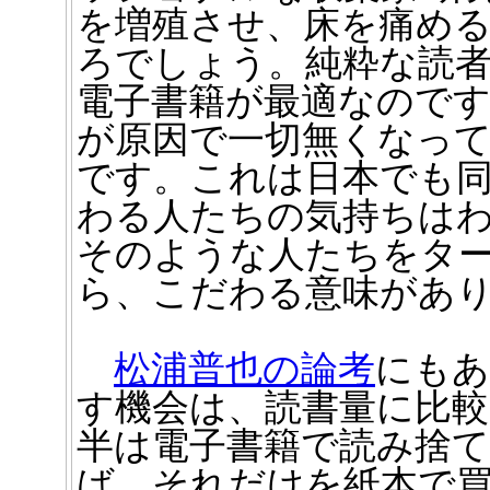
を増殖させ、床を痛め
ろでしょう。純粋な読
電子書籍が最適なのです
が原因で一切無くなっ
です。これは日本でも
わる人たちの気持ちは
そのような人たちをタ
ら、こだわる意味があ
松浦普也の論考
にもあ
す機会は、読書量に比
半は電子書籍で読み捨
ば、それだけを紙本で