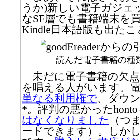
うか)新しい電子ガジェ
なSF層でも書籍端末を
Kindle日本語版も出た
読んだ電子書籍の種類（g
未だに電子書籍の欠点
を唱える人がいます。
単なる利用権で
、ダウ
*。評判の悪かったhont
はなくなりました
（つ
ードできます）。しか