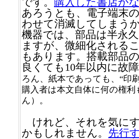
です。
購入した書店が
あろうとも、電子端末の
わせて消滅してしまう
機器では、部品は半永
ますが、微細化される
もあります。搭載部品
良くても10年以内に故
ろん、紙本であっても、“印
購入者は本文自体に何の権利
ん）。
けれど、それを気にす
かもしれません。
先行