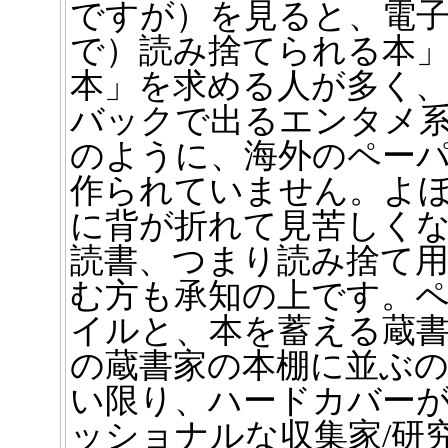
ですが）を見ると、電
で）読み捨てられる本
本」を求める人が多く
バックで出るエンタメ
のように、海外のペー
作られていません。よ
に背が折れて見苦しく
読書、つまり読み捨て
む方も承知の上です。
イルと、本を蓄える蔵
の蔵書家の本棚に並ぶ
い限り、ハードカバー
ッショナルな収集家/研