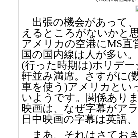
出張の機会があって、MSのW
えるところがないかと
アメリカの空港にMS直
国の国内線は人が多い
(行った時期は)ホリデ
軒並み満席。さすがに(
車を使う)アメリカとい
いようです。関係あり
映画は、なぜ字幕がアラ
日中映画の字幕は英語、
まあ、それはさておき