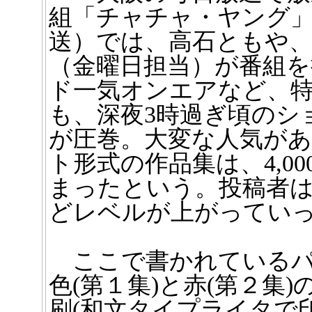
組「チャチャ・ヤング」（
送）では、高石ともや
（金曜日担当）が番組
ド一気オンエアなど、
も、深夜3時過ぎ頃のシ
が圧巻。大変な人気が
ト形式の作品集は、4,0
まったという。投稿者
どレベルが上がってい
ここで書かれているパ
色(第１集)と赤(第２集
刷(和文タイプライタで