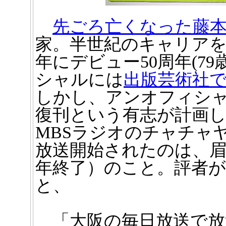
先ごろ亡くなった藤
家。半世紀のキャリア
年にデビュー50周年(7
シャルには
出版芸術社
しかし、アンオフィシ
復刊という有志が計画
MBSラジオのチャチャ
放送開始されたのは、眉村さ
年終了）のこと。評者
と、
「大阪の毎日放送で放