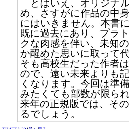
とはいえ、オリジナル
め、さすがに作品の中
にはいきません。本書
既に過去にあり、プラ
クな肉感を伴い、未知
か醒めた思いに取って
そも高校生だった作者
ので、遠い未来よりも
くなります。今回は準
みたくても部数が限られ
来年の正規版では、そ
るでしょう。