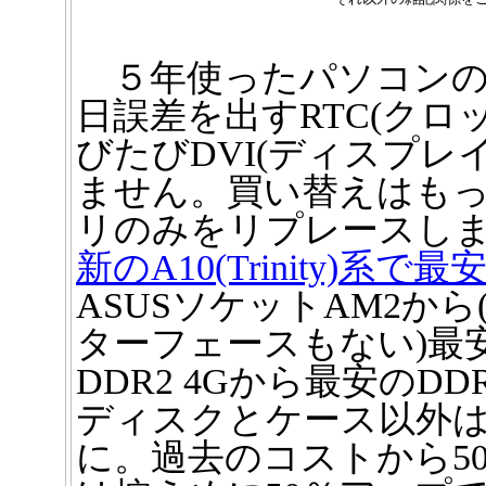
５年使ったパソコンの
日誤差を出すRTC(クロ
びたびDVI(ディスプレ
ません。買い替えはも
リのみをリプレースし
新のA10(Trinity)系で最安
ASUSソケットAM2から(
ターフェースもない)最安のG
DDR2 4Gから最安のD
ディスクとケース以外
に。過去のコストから5