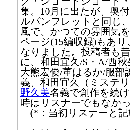
グ・ショートショート・
集。10月に出たが、奥付は2
ルパンフレットと同じ
風で、かつての雰囲気を
ページ(15編収録)もあ
なりました。投稿者も昔
に、和田宜久/S・A/西秋
大熊宏俊/董はるか/服部
義、和田宜久（ミステリ
野久美
名義で創作を続
時はリスナーでもなかっ
(*：当初リスナーと