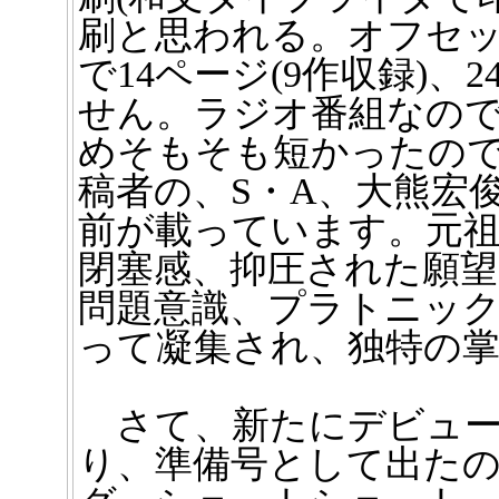
刷と思われる。オフセッ
で14ページ(9作収録)、
せん。ラジオ番組なの
めそもそも短かったの
稿者の、S・A、大熊宏
前が載っています。元祖
閉塞感、抑圧された願
問題意識、プラトニッ
って凝集され、独特の
さて、新たにデビュー
り、準備号として出た