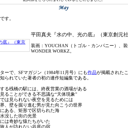
です。
平田真夫『水の中、光の底』（東京創元
装画：YOUCHAN（トゴル・カンパニー）、
WONDER WORKZ。
で、SFマガジン（1984年11月号）にも
作品
が掲載された
知られていた著者の初の連作短編集である。
する桟橋の駅には、終夜営業の酒場がある
ることができる不思議な“天体現象”
では見られない夜空を見るためには
界、壁を掘り進む男が見た向こうの世界
にある、矩形で区切られた海
水没した街の光景
には奇妙な猿たちがいた
旅人が訪れない谷底の宿