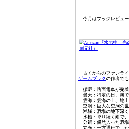
今月はブックレビュー
古くからのファンライター
ゲームブック
の作者でも
循環：路面電車が発着
曇天：特定の日、海で見
雲海：雲海の上、地上
空洞：巨大な空洞の世
潮騒：酒場の地下深く
水槽：降り続く雨で、
分銅：偶然入った酒場
立春：一方通行でしか