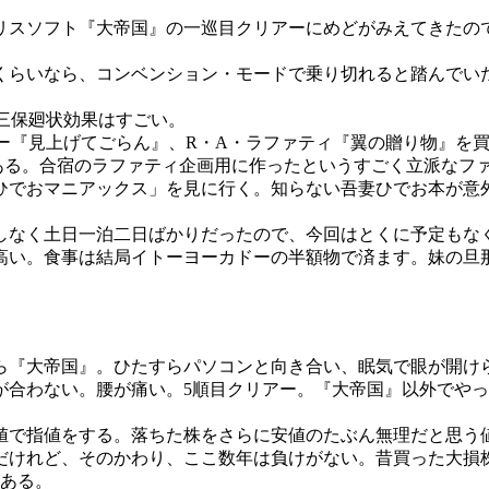
スソフト『大帝国』の一巡目クリアーにめどがみえてきたので
らいなら、コンベンション・モードで乗り切れると踏んでい
三保廻状効果はすごい。
ー『見上げてごらん』、R・A・ラファティ『翼の贈り物』を
ある。合宿のラファティ企画用に作ったというすごく立派なフ
でおマニアックス」を見に行く。知らない吾妻ひでお本が意
なく土日一泊二日ばかりだったので、今回はとくに予定もなく
高い。食事は結局イトーヨーカドーの半額物で済ます。妹の旦
『大帝国』。ひたすらパソコンと向き合い、眠気で眼が開け
が合わない。腰が痛い。5順目クリアー。『大帝国』以外でや
安値で指値をする。落ちた株をさらに安値のたぶん無理だと思う
だけれど、そのかわり、ここ数年は負けがない。昔買った大損
がある。