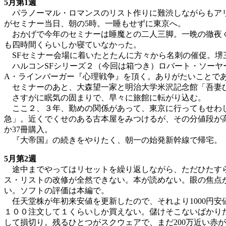
5月第1週
パラノーマル・ロマンスのリスト作りに難渋しながらもアリ
がセミナー当日、朝の5時。一睡もせずに東京へ。
おかげで今年のセミナーは睡魔との二人三脚。一晩の徹夜く
も四時間くらいしか寝ていなかった。
SFセミナー会場に着いたとたんに方々から名刺の催促。堺
ハルコンSFシリーズ２（今回は箱つき）ロバート・ソーヤ
A・ラインバーガー『心理戦争』を頂く。ありがたいことで
セミナーのあと、大森望一家と明治大学米沢記念館「吾妻ひ
さすがに眠気の固まりで、早々に旅館に転がり込む。
ここ２、３年、勤めの関係があって、東京に行ってもせわし
急」。近くでくせのある古本屋をみつけるが、その分値段が
か37冊購入。
『大帝国』の続きをやりたく、朝一の始発新幹線で帰宅。
5月第2週
途中までやってはリセットを繰り返しながら、ただひたすら
ス・リストの改修が全然できない。本が読めない。眼の焦点
い。ソフトの評価は本編で。
任天堂株が年初来安値を更新したので、それより1000円
１００注文して１くらいしか買えない。儲けそこないばかり
して損切り。残るひとつがスクウェアで、まだ200万近い赤