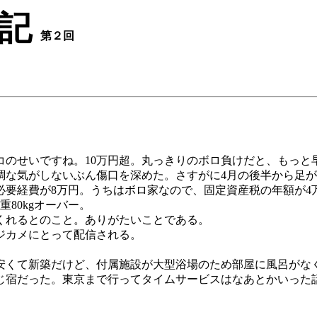
記
第２回
コのせいですね。10万円超。丸っきりのボロ負けだと、もっと
調な気がしないぶん傷口を深めた。さすがに4月の後半から足
要経費が8万円。うちはボロ家なので、固定資産税の年額が4
80kgオーバー。
くれるとのこと。ありがたいことである。
ジカメにとって配信される。
くて新築だけど、付属施設が大型浴場のため部屋に風呂がな
宿だった。東京まで行ってタイムサービスはなあとかいった話