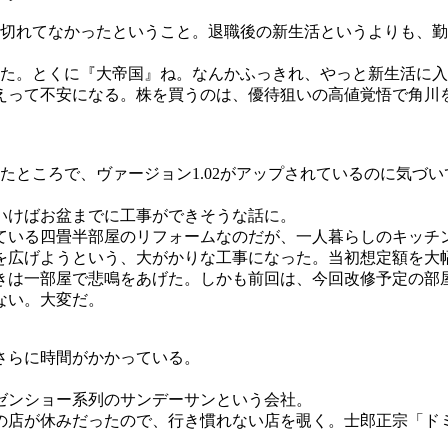
切れてなかったということ。退職後の新生活というよりも、勤
た。とくに『大帝国』ね。なんかふっきれ、やっと新生活に入
て不安になる。株を買うのは、優待狙いの高値覚悟で角川を1
ところで、ヴァージョン1.02がアップされているのに気づ
いけばお盆までに工事ができそうな話に。
いる四畳半部屋のリフォームなのだが、一人暮らしのキッチ
を広げようという、大がかりな工事になった。当初想定額を大
きは一部屋で悲鳴をあげた。しかも前回は、今回改修予定の部
ない。大変だ。
さらに時間がかかっている。
ゼンショー系列のサンデーサンという会社。
店が休みだったので、行き慣れない店を覗く。士郎正宗「ド