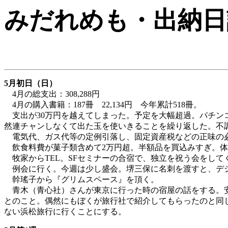
みだれめも
・出納日
5月初日（日）
4月の総支出：308,288円
4月の購入書籍：187冊 22,134円 今年累計518冊。
支出が30万円を越えてしまった。予定を大幅超過。パチン
然連チャンしなくて出た玉を使いきることを繰り返した。不
電気代、ガス代等の定例引落し、固定資産税などの正味の必
飲食料費が菓子類含めて2万円超。半額品を買込みすぎ。体重
牧家からTEL。SFセミナーの合宿で、独立を祝う会をして
例会に行く。今週は少し盛会。堺三保に名刺を渡すと、デ
幹瑤子から『グリムスペース』を頂く。
青木（青心社）さんが東京に行った時の宿屋の話をする。安
とのこと。偶然にもぼくが旅行社で紹介してもらったのと同じ
ない浜松旅行に行くことにする。