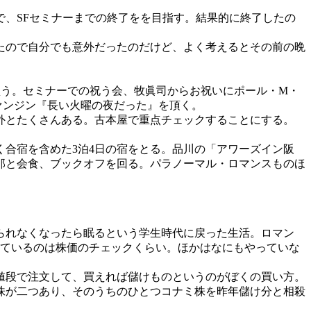
、SFセミナーまでの終了をを目指す。結果的に終了したの
たので自分でも意外だったのだけど、よく考えるとその前の晩
買う。セミナーでの祝う会、牧眞司からお祝いにポール・M・
ァンジン『長い火曜の夜だった』を頂く。
外とたくさんある。古本屋で重点チェックすることにする。
合宿を含めた3泊4日の宿をとる。品川の「アワーズイン阪
那と会食、ブックオフを回る。パラノーマル・ロマンスものほ
られなくなったら眠るという学生時代に戻った生活。ロマン
っているのは株価のチェックくらい。ほかはなにもやっていな
値段で注文して、買えれば儲けものというのがぼくの買い方。
株が二つあり、そのうちのひとつコナミ株を昨年儲け分と相殺