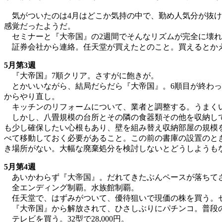
気がついたのは4月はどこか気持の中で、勤め人気分が抜け
感覚だったようだ。
セミナーと『大帝国』の2週間でそんなリズムが完全に壊れ
証券会社から連絡。任天堂が買えたとのこと。買えるとかえっ
5月第3週
『大帝国』7順クリア。さすがに飽きが。
とかいいながら、結局だらだら『大帝国』。6順目が終わった
からやり直し。
キッチンのリフォームについて、業者と調整する。うまく
しかし、八畳規模の台所とその隣の食器類その他を収納して
も少し確保したい心根もあり、壁を組み替え収納部屋の規模
べて移動しておく必要があること。この前の書庫の設置のと
き場所がない。大幅な廃棄処分を検討しないとどうしようも
5月第4週
あいかわらず『大帝国』。だれてきたぶんペースが落ちて
全エンディング制覇。水族館制覇。
任天堂で、はずみがついて、優待狙いで現価の株を買う。
『大帝国』から解放されて、ひさしぶりにパチンコ。普段の
テレビを買う。32型で28,000円。