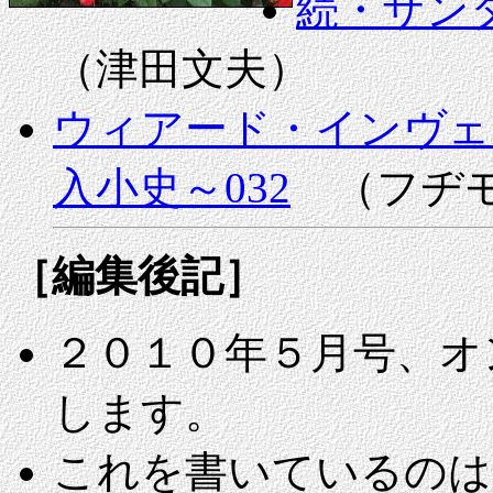
続・サン
（津田文夫）
ウィアード・インヴェ
入小史～032
（フヂモ
［編集後記］
２０１０年５月号、オ
します。
これを書いているのは