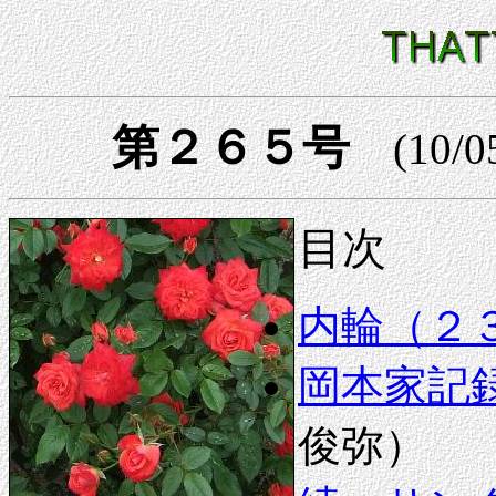
第２６５号
(10/0
目次
内輪（２
岡本家記録
俊弥）