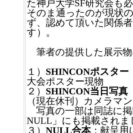
た神戸大学SF研究会も
そのま通ったのが現状
ず、認めて頂いた関係者
す）。
筆者の提供した展示物
１）
SHINCONポスター
大会ポスター現物
２）
SHINCON当日写
（現在休刊）カメラマ
写真の一部は同誌に掲
NULL」にも掲載され
３）
NULL合本
：献呈用