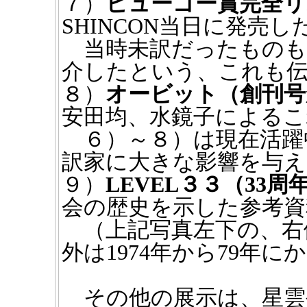
７）
ヒューゴー賞完全リ
SHINCON当日に発売
当時未訳だったものも
介したという、これも
８）
オービット（創刊号
安田均、水鏡子によるこ
６）～８）は現在活躍
訳家に大きな影響を与
９）
LEVEL３３（33
会の歴史を示した参考資
（上記写真左下の、右
外は1974年から79年
その他の展示は、星雲