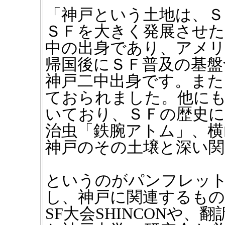
「神戸という土地は、Ｓ
ＳＦを大きく発展させた
中の出身であり、アメ
帰国後にＳＦ普及の基盤
神戸二中出身です。また
ておられました。他にも
いており、ＳＦの歴史に
治虫「鉄腕アトム」、横
神戸のその土壌と深い
というのがパンフレッ
し、神戸に関連するもの
SF大会SHINCONや