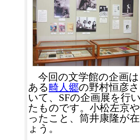
今回の文学館の企画は
ある
畸人郷
の野村恒彦さ
いて、SFの企画展を行
たものです。小松左京や
ったこと、筒井康隆が
ょう。