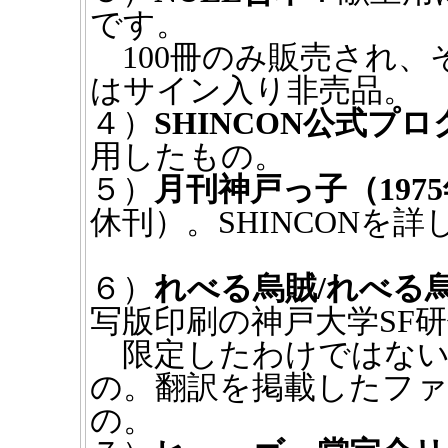
です。
100冊のみ販売され、
はサイン入り非売品。
４）
SHINCON公式プ
用したもの。
５）
月刊神戸っ子（197
休刊）。SHINCONを
６）
れべる烏賊/れべる
写版印刷の神戸大学SF
限定したわけではないが
の。翻訳を掲載したフ
の。