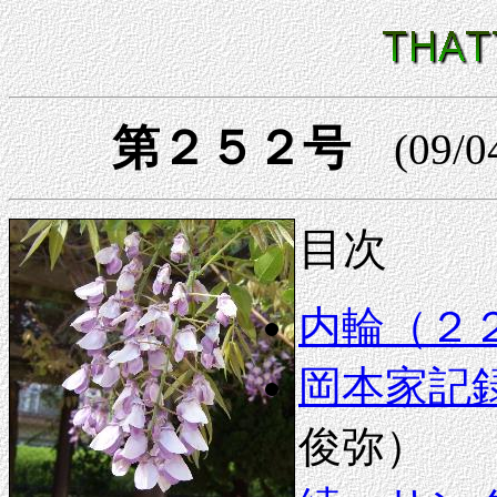
第２５２号
(09/0
目次
内輪（２
岡本家記
俊弥）