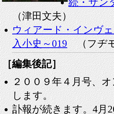
続・サン
（津田文夫）
ウィアード・インヴェ
入小史～019
（フヂモ
［編集後記］
２００９年４月号、オ
します。
訃報が続きます。4月2