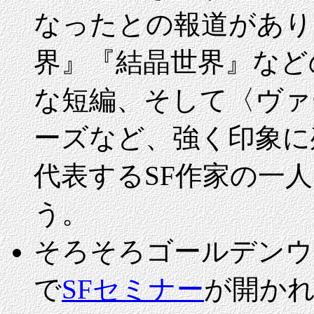
なったとの報道があり
界』『結晶世界』など
な短編、そして〈ヴァ
ーズなど、強く印象に
代表するSF作家の一
う。
そろそろゴールデンウ
で
SFセミナー
が開か