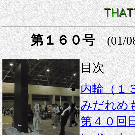
第１６０号
(01/0
目次
内輪（１
みだれめ
第４０回