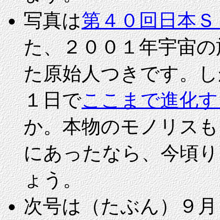
写真は
第４０回日本Ｓ
た、２００１年宇宙の
た原始人つきです。し
１日で
ここまで進化す
か。本物のモノリスも
にあったなら、今頃り
ょう。
次号は（たぶん）９月