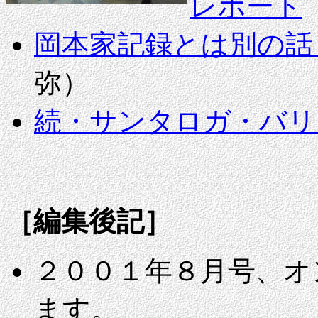
レポート
岡本家記録とは別の話
弥）
続・サンタロガ・バリ
［編集後記］
２００１年８月号、オ
ます。