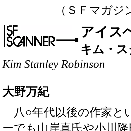
（ＳＦマガジ
アイス
キム・ス
Kim Stanley Robinson
大野万紀
八○年代以後の作家と
ーでも山岸真氏や小川隆