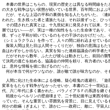
本書の世界はこちらの、現実の歴史とは異なる時間線をたど
の大きな戦争はない状態が続いている世界。百年間におよぶ
だが、そんな上辺の平和の裏側を知る人たちがいた。〈連絡
われた。生き残った者と遺族たちは、それ以後ずっと、ひっ
その隠された真実とは、十九世紀末に発見されて以来、ラジ
層ではない――が、実は一種の知性をもった生命体であり、
後、ずっと平和が続いているのもその干渉のおかげだった。
（シミュラクラム）を作って、人々の間に紛れ込ませている
擬装人間は見た目は人間そっくりだが、独自の意識はもたず
血はわずかしか出ない。真実を知った連絡協議会の科学者た
だがそれから数年、ふたたび彼らは動きだした。前回の襲撃
て決死の逃亡を始める。協議会の仲間を頼り、有力者のいる
は、意外な情報を彼に告げるのだった。
何が本当で何がウソなのか、誰が敵で誰が味方なのか、そも
人間に化けた生命体による侵略。疑心暗鬼の逃避行。「遊星
変革をもたらす戦争がなかったせいか、本書の二十一世紀は
代、六〇年代に多く書かれた、パラノイアＳＦの系譜を継ぐ
戦後からベルリンの壁崩壊まで、二十世紀後半は東西冷戦の
っていた。そんな重苦しい雰囲気を背景に、目に見えている
何かの欺瞞（ぎまん）で、誰かに――政府に、敵に、宇宙人