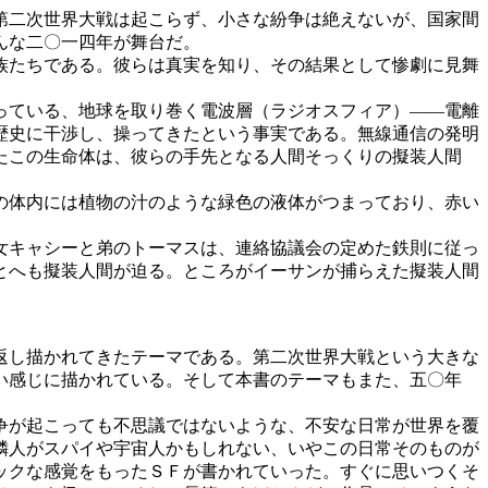
第二次世界大戦は起こらず、小さな紛争は絶えないが、国家間
んな二〇一四年が舞台だ。
族たちである。彼らは真実を知り、その結果として惨劇に見舞
っている、地球を取り巻く電波層（ラジオスフィア）――電離
歴史に干渉し、操ってきたという事実である。無線通信の発明
たこの生命体は、彼らの手先となる人間そっくりの擬装人間
の体内には植物の汁のような緑色の液体がつまっており、赤い
女キャシーと弟のトーマスは、連絡協議会の定めた鉄則に従っ
とへも擬装人間が迫る。ところがイーサンが捕らえた擬装人間
返し描かれてきたテーマである。第二次世界大戦という大きな
い感じに描かれている。そして本書のテーマもまた、五〇年
争が起こっても不思議ではないような、不安な日常が世界を覆
隣人がスパイや宇宙人かもしれない、いやこの日常そのものが
ックな感覚をもったＳＦが書かれていった。すぐに思いつくそ