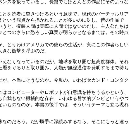
ペンスを扱っているし、長篇でもほとんどの作品にそのような
ことを読者に突きつけるという意味で、現代のバーチャルリア
うという観点から描かれることが多いのに対し、昔の作品で
いうと、擬装人間は実際に人間ではないのだし、主人公たちは
ひとつのさらに恐ろしい真実が明らかとなるまでは。その時点
が、とりわけアメリカでの彼らの生活が、実にこの作者らしい
大きな衝撃を呼ぶのだ。
いえなくなっているのだが。地球を取り囲む超高度群体。それ
上層をぐるりと取り囲み、人類が無線通信を発明するまで待ち
だが、本当にそうなのか。今度の、いわばセカンド・コンタク
れはコンピューターやロボットが自意識を持ちうるかという、
も自我もない機械的な存在、いわゆる哲学的ゾンビというやつ
ないものなのか。本書の後半では、そういうテーマも立ち現れ
味なのだろう。だが勝手に深読みするなら、そこにもっと違っ