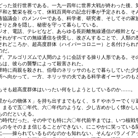
った並行世界である。一九一四年に世界大戦が終わった後、
平和と繁栄を祝って、休戦百周年の記念行事が予定される、そ
協議会〉のメンバーである、科学者、研究者、そしてその家
そりと身を隠し、秘密を守って暮らしている。
オ、電話、テレビなど、あらゆる長距離無線通信の根幹とな
それがすべての無線通信を傍受し、改ざんすることで、人類の
それどころか、超高度群体（ハイパーコロニー）と名付けられ
のだ。
、アルゴリズムで人間のように会話する操り人形である。そ
ちは、彼らの襲撃によって殺害された。
時に両親を殺され、伯母のネリッサのもとで暮らしていた少
所へ向かって。一方、ネリッサの夫である科学者イーサンのも
そも超高度群体はいったい何をしようとしているのか……。
からの物体Ｘ」を持ち出すまでもなく、ＳＦやホラーでくり
、まるで五〇年代、六〇年代のような、少し古めかしく懐かし
ものだといえる。
時代だった。その中でも特に六〇年代前半までは、いつ核戦
ものをそのまま信じることができない、にこやかに笑っている
に――操られているものなのかも知れない、そんなパラノイア