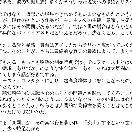
である。彼の初期短篇は多くがそういった現実への懐疑とサス
ではなく、仮想との境界がきわめてあいまいなものだという
だが、現代のそういう作品が、主に主人公の主観、意識すら疑
ックにはその両面があるのだが）。では本書の場合はどうかと
古典的なパラノイアＳＦだといえるだろう。少なくとも、もう
起こる愛と疑惑。舞台はアメリカからチリへと広がっていく
打つ。そのことが、さらに最終的な真実の暴露によって、より
もある。もっとも物語の開始時点ではすでにファーストとは
、蟻塚（ありづか）のような集合知性である。それは大気圏の
れてしまう話が好きですね。
ースト・コンタクトにより、超高度群体は〈敵〉となったの
のだろうか。
認知科学的な意識や心のあり方の問題とも関わってくる。こ
見ればまったく人間のようにふるまいながら、その内部には心
があるところだが、彼らとは人間的な関係性を築くことはでき
いうだけではないのだ。
る「楽園」が、その真の姿を暴かれ、「炎上」するという意
下、少々蛇足ながら……。