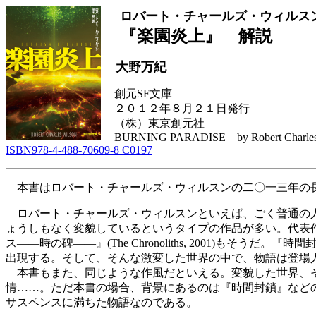
ロバート・チャールズ・ウィルス
『楽園炎上』 解説
大野万紀
創元SF文庫
２０１２年８月２１日発行
（株）東京創元社
BURNING PARADISE by Robert Charles W
ISBN978-4-488-70609-8 C0197
本書はロバート・チャールズ・ウィルスンの二〇一三年の長編、B
ロバート・チャールズ・ウィルスンといえば、ごく普通の人
ょうしもなく変貌しているというタイプの作品が多い。代表作といえる『時
ス――時の碑――』(The Chronoliths, 2001
出現する。そして、そんな激変した世界の中で、物語は登場
本書もまた、同じような作風だといえる。変貌した世界、そ
情……。ただ本書の場合、背景にあるのは『時間封鎖』など
サスペンスに満ちた物語なのである。