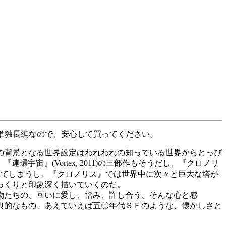
く、単独長編なので、安心して買ってください。
の背景となる世界設定はわれわれの知っている世界からとっぴ
『連環宇宙』(Vortex, 2011)の三部作もそうだし、『クロノリ
面に包まれてしまうし、『クロノリス』では世界中に次々と巨大な塔が
っくりと印象深く描いていくのだ。
物たちの、互いに愛し、憎み、許し合う、そんな心と感
典的なもの、あえていえば五〇年代ＳＦのような、懐かしさと