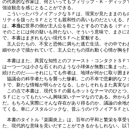
の代表的な作家は、何といってもフィリップ・Ｋ・ディック
強迫観念を感じとることができる。
こういったパラノイアックなＳＦは、現実が見たままのもの
リティを扱ったＳＦととても親和性の高いものだといえる。
は、
本当に
世界の側が主人公を欺こうとするのである（ディ
そのことには何の疑いも持たない。そういう意味で、まさに
で、本書はまぎれもない現代ＳＦへと変貌する。
主人公たちの、不安と恐怖に満ちた逃亡生活。その中でわき
細やかさで描かれていて、主人公たちの揺れ動く心情が胸を
本書はまた、異質な知性とのファースト・コンタクトＳＦで
は一つ一つは小さな石くれのような小球体が無数に集まった
続けたのだ――それにしても作者は、地球が何かに取り囲ま
協議会の科学者たちを襲った惨劇。この不幸で悲劇的なファ
トで、新たな情報が明らかとなる。しかしそれもまた真実な
この点で本書は、現代ＳＦの最もホットなテーマのひとつ、
ＳＦにとってもたいへん興味深いテーマなのである。外から
だ。もちろん実際にそんな存在があり得るのか、議論の余地
てくる。単にノスタルジックな、昔ふうのパラノイアＳＦと
本書のタイトル『楽園炎上』は、百年の平和と繁栄を享受す
た、現代的な意味を見いだすことができるかもしれない。以