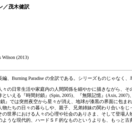
ン／茂木健訳
ilson (2013)
urning Paradise の全訳である。シリーズものじゃな
々の日常生活や家庭内の人間関係を細やかに描きながら、そ
間封鎖』(Spin, 2005)、『無限記憶』(Axis, 2007)、
)もそうだ。『時間封鎖』では突然夜空から星々が消え、地球が漆黒の界
人物たちの日々の暮らしや、親子、兄弟姉妹の関わり合いをじ
の世界における人々の心理や社会のありさま、そして登場人
のような現代的、ハードＳＦ的なものというよりも、もっと古