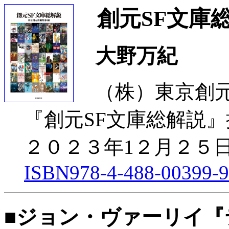
創元SF文庫
大野万紀
（株）東京創
『創元SF文庫総解説』
２０２３年1２月２５
ISBN978-4-488-00399-9
■ジョン・ヴァーリイ『