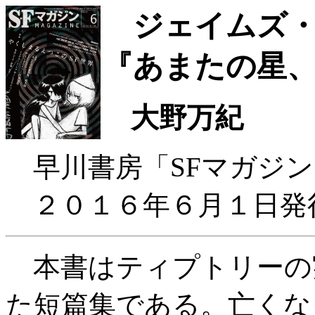
ジェイムズ・
『あまたの星、
大野万紀
早川書房「SFマガジン
２０１６年６月１日発
本書はティプトリーの
た短篇集である。亡くな