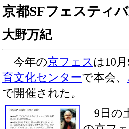
京都SFフェスティ
大野万紀
今年の
京フェス
は10
育文化センター
で本会、
で開催された。
9日の
の京フェ