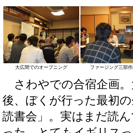
大広間でのオープニング
ファージング三部作
さわやでの合宿企画。
後、ぼくが行った最初の
読書会」。実はまだ読ん
った。とてもイギリスっ