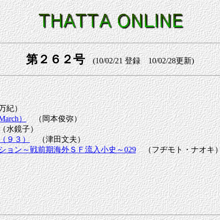
第２６２号
(10/02/21 登録 10/02/28更新)
野万紀）
rch）
（岡本俊弥）
（水鏡子）
（９３）
（津田文夫）
ション～戦前期海外ＳＦ流入小史～029
（フヂモト・ナオキ