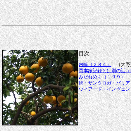
目次
内輪（２３４）
（大
岡本家記録とは別の話（Ma
みだれめも（１９９）
続・サンタロガ・バリア
ウィアード・インヴェン