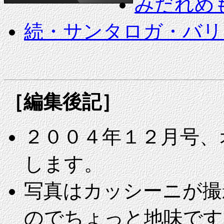
みだれめ
続・サンタロガ・バリ
［編集後記］
２００４年１２月号、
します。
写真はカッシーニが撮
のでちょっと地味です