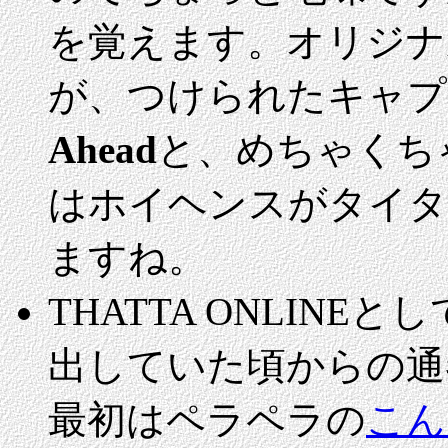
を覚えます。オリジナ
が、つけられたキャプ
Ahead
と、めちゃくち
はホイヘンスがタイタ
ますね。
THATTA ONLIN
出していた頃からの通
最初はペラペラの
こん