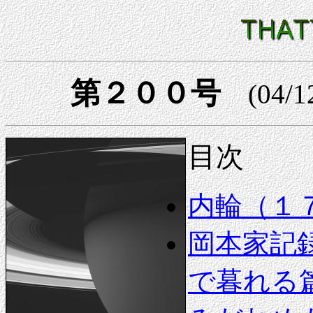
第２００号
(04/1
目次
内輪（１
岡本家記
で暮れる