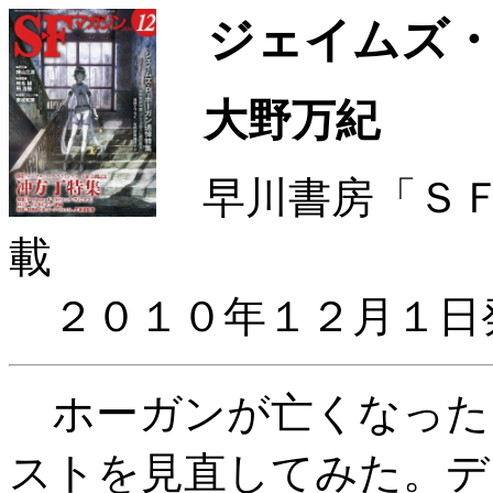
ジェイムズ・
大野万紀
早川書房「ＳＦ
載
２０１０年１２月１日
ホーガンが亡くなった
ストを見直してみた。デ